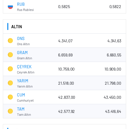
RUB
0,5825
0,5822
Rus Rublesi
ALTIN
ONS
4.341,07
4.341,63
Ons Altın
GRAM
6.659,69
6.660,55
Gram Altın
ÇEYREK
10.759,00
10.909,00
Çeyrek Altın
YARIM
21.518,00
21.798,00
Yarım Altın
CUM
42.837,00
43.450,00
Cumhuriyet
TAM
42.577,92
43.416,64
Tam Altın