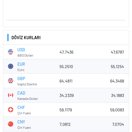
DÖVİZ KURLARI
USD
47,7436
47,6787
ABD Doları
EUR
55,2510
55,1254
Euro
GBP
64,4811
64,3468
İngiliz Sterlini
CAD
34,2339
34,1883
Kanada Doları
CHF
59,1179
59,0083
Çin Yuanı
CNY
7,0812
7,0704
Çin Yuanı