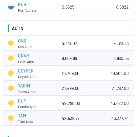
RUB
0,5825
0,5822
Rus Rublesi
ALTIN
ONS
4.341,07
4.341,63
Ons Altın
GRAM
6.659,69
6.660,55
Gram Altın
ÇEYREK
10.749,00
10.903,00
Çeyrek Altın
YARIM
21.499,00
21.787,00
Yarım Altın
CUM
42.798,00
43.427,00
Cumhuriyet
TAM
42.539,77
43.377,74
Tam Altın