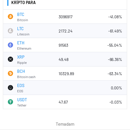
KRİPTO PARA
BTC
3096917
-41.08%
Bitcoin
LTC
2172.24
-61.49%
Litecoin
ETH
91563
-55.04%
Ethereum
XRP
49.48
-66.36%
Ripple
BCH
10329.89
-63.34%
Bitcoin cash
EOS
0.00%
EOS
USDT
47.67
-0.03%
Tether
Temadam