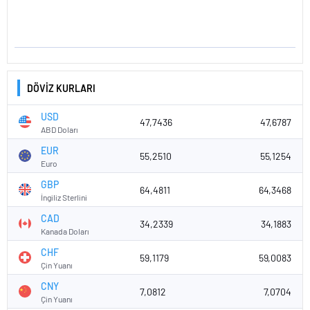
DÖVİZ KURLARI
USD
47,7436
47,6787
ABD Doları
EUR
55,2510
55,1254
Euro
GBP
64,4811
64,3468
İngiliz Sterlini
CAD
34,2339
34,1883
Kanada Doları
CHF
59,1179
59,0083
Çin Yuanı
CNY
7,0812
7,0704
Çin Yuanı