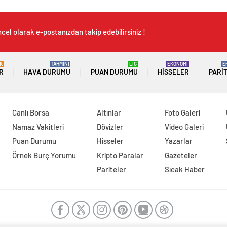
cel olarak e-postanızdan takip edebilirsiniz !
K
TAHMİNİ
LİG
EKONOMİ
E
R
HAVA DURUMU
PUAN DURUMU
HISSELER
PARI
Canlı Borsa
Altınlar
Foto Galeri
Namaz Vakitleri
Dövizler
Video Galeri
Puan Durumu
Hisseler
Yazarlar
Örnek Burç Yorumu
Kripto Paralar
Gazeteler
Pariteler
Sıcak Haber