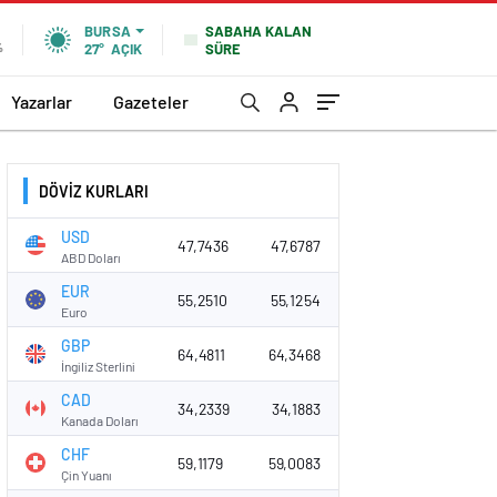
SABAHA KALAN
BURSA
SÜRE
%
27°
AÇIK
Yazarlar
Gazeteler
DÖVİZ KURLARI
USD
47,7436
47,6787
ABD Doları
EUR
55,2510
55,1254
Euro
GBP
64,4811
64,3468
İngiliz Sterlini
CAD
34,2339
34,1883
Kanada Doları
CHF
59,1179
59,0083
Çin Yuanı