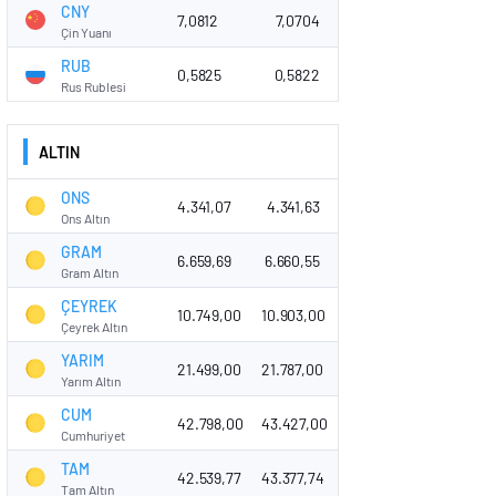
CNY
7,0812
7,0704
Çin Yuanı
RUB
0,5825
0,5822
Rus Rublesi
ALTIN
ONS
4.341,07
4.341,63
Ons Altın
GRAM
6.659,69
6.660,55
Gram Altın
ÇEYREK
10.749,00
10.903,00
Çeyrek Altın
YARIM
21.499,00
21.787,00
Yarım Altın
CUM
42.798,00
43.427,00
Cumhuriyet
TAM
42.539,77
43.377,74
Tam Altın