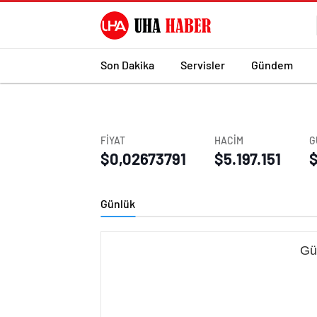
Son Dakika
Servisler
Gündem
FİYAT
HACİM
G
$0,02673791
$5.197.151
$
Günlük
Gü