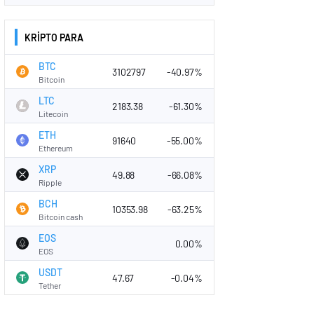
KRİPTO PARA
BTC
3102797
-40.97%
Bitcoin
LTC
2183.38
-61.30%
Litecoin
ETH
91640
-55.00%
Ethereum
XRP
49.88
-66.08%
Ripple
BCH
10353.98
-63.25%
Bitcoin cash
EOS
0.00%
EOS
USDT
47.67
-0.04%
Tether