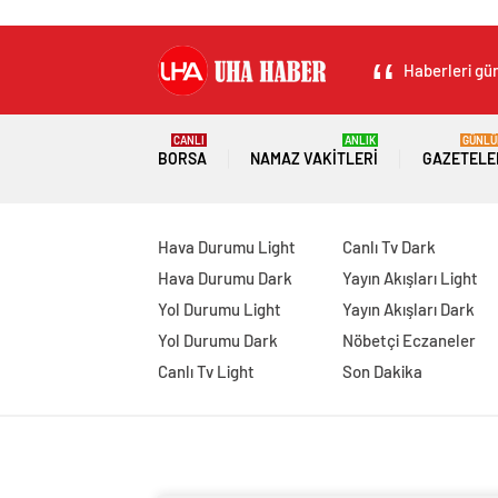
Haberleri gün
CANLI
ANLIK
GÜNLÜ
BORSA
NAMAZ VAKITLERI
GAZETELE
Hava Durumu Light
Canlı Tv Dark
Hava Durumu Dark
Yayın Akışları Light
Yol Durumu Light
Yayın Akışları Dark
Yol Durumu Dark
Nöbetçi Eczaneler
Canlı Tv Light
Son Dakika