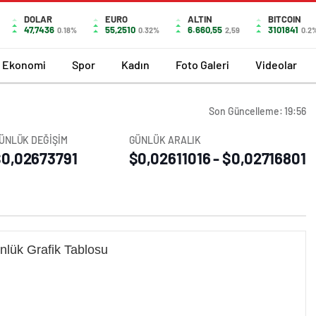
DOLAR
EURO
ALTIN
BITCOIN
47,7436
55,2510
6.660,55
3101841
0.18%
0.32%
2,59
0.2
Ekonomi
Spor
Kadın
Foto Galeri
Videolar
Son Güncelleme: 19:56
ÜNLÜK DEĞİŞİM
GÜNLÜK ARALIK
0,02673791
$0,02611016 - $0,02716801
nlük Grafik Tablosu