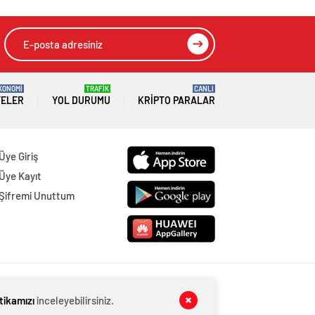
KONOMİ
TRAFİK
CANLI
TELER
YOL DURUMU
KRIPTO PARALAR
Üye Giriş
Üye Kayıt
Şifremi Unuttum
itikamızı
inceleyebilirsiniz.