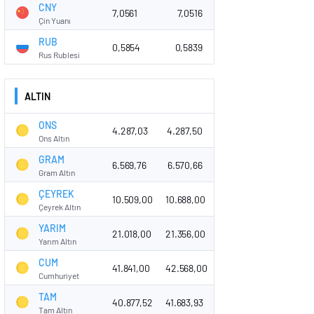
CNY
7,0561
7,0516
Çin Yuanı
RUB
0,5854
0,5839
Rus Rublesi
ALTIN
ONS
4.287,03
4.287,50
Ons Altın
GRAM
6.569,76
6.570,66
Gram Altın
ÇEYREK
10.509,00
10.688,00
Çeyrek Altın
YARIM
21.018,00
21.356,00
Yarım Altın
CUM
41.841,00
42.568,00
Cumhuriyet
TAM
40.877,52
41.683,93
Tam Altın