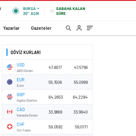
SABAHA KALAN
N
BURSA
SÜRE
30°
AÇIK
Yazarlar
Gazeteler
DÖVİZ KURLARI
USD
47,6017
47,5796
ABD Doları
EUR
55,1506
55,0999
Euro
GBP
64,2653
64,2284
İngiliz Sterlini
CAD
33,9869
33,9640
Kanada Doları
CHF
59,0592
59,0171
Çin Yuanı