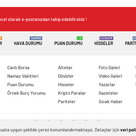
cel olarak e-postanızdan takip edebilirsiniz !
K
TAHMİNİ
LİG
EKONOMİ
E
R
HAVA DURUMU
PUAN DURUMU
HISSELER
PARI
Canlı Borsa
Altınlar
Foto Galeri
Namaz Vakitleri
Dövizler
Video Galeri
Puan Durumu
Hisseler
Yazarlar
Örnek Burç Yorumu
Kripto Paralar
Gazeteler
Pariteler
Sıcak Haber
evzuata uygun şekilde çerez konumlandırmaktayız. Detaylar için
veri pol