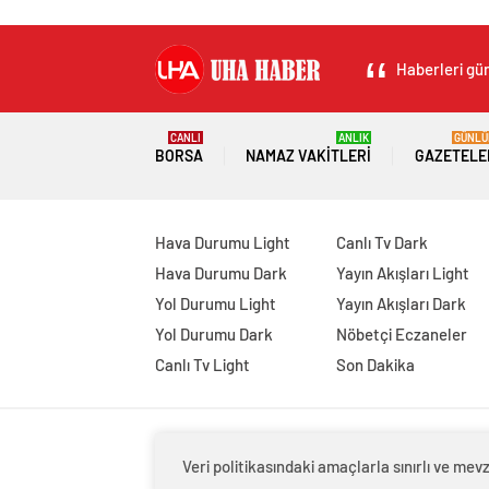
Haberleri gün
CANLI
ANLIK
GÜNLÜ
BORSA
NAMAZ VAKITLERI
GAZETELE
Hava Durumu Light
Canlı Tv Dark
Hava Durumu Dark
Yayın Akışları Light
Yol Durumu Light
Yayın Akışları Dark
Yol Durumu Dark
Nöbetçi Eczaneler
Canlı Tv Light
Son Dakika
Veri politikasındaki amaçlarla sınırlı ve m