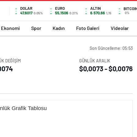
DOLAR
EURO
ALTIN
BITCOI
47,6017
55,1506
6.570,66
0%
0.05%
0.21%
1,15
Ekonomi
Spor
Kadın
Foto Galeri
Videolar
Son Güncelleme: 05:53
K DEĞİŞİM
GÜNLÜK ARALIK
0074
$0,0073 - $0,0076
nlük Grafik Tablosu