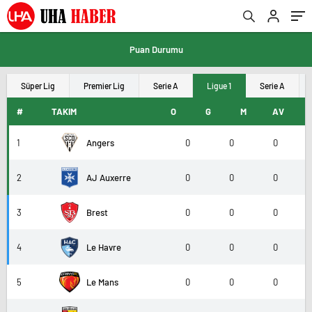
Puan Durumu
Süper Lig
Premier Lig
Serie A
Ligue 1
Serie A
#
TAKIM
O
G
M
AV
1
Angers
0
0
0
2
AJ Auxerre
0
0
0
3
Brest
0
0
0
4
Le Havre
0
0
0
5
Le Mans
0
0
0