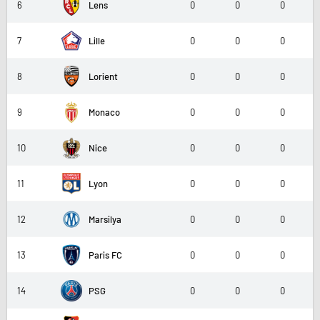
6
Lens
0
0
0
7
Lille
0
0
0
8
Lorient
0
0
0
9
Monaco
0
0
0
10
Nice
0
0
0
11
Lyon
0
0
0
12
Marsilya
0
0
0
13
Paris FC
0
0
0
14
PSG
0
0
0