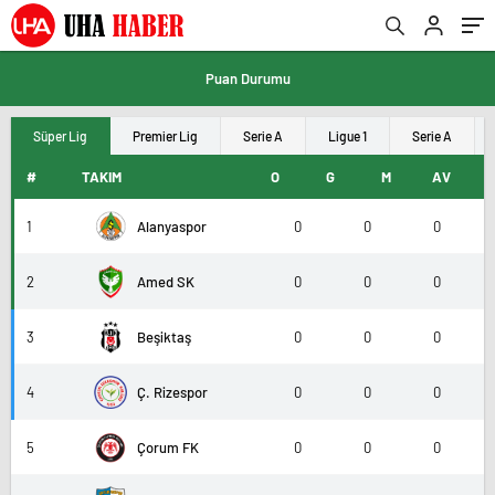
Puan Durumu
Süper Lig
Premier Lig
Serie A
Ligue 1
Serie A
#
TAKIM
O
G
M
AV
1
Alanyaspor
0
0
0
2
Amed SK
0
0
0
3
Beşiktaş
0
0
0
4
Ç. Rizespor
0
0
0
5
Çorum FK
0
0
0