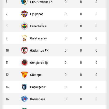
6
Erzurumspor FK
0
0
0
7
Eyüpspor
0
0
0
8
Fenerbahçe
0
0
0
9
Galatasaray
0
0
0
10
Gaziantep FK
0
0
0
11
Gençlerbirliği
0
0
0
12
Göztepe
0
0
0
13
Başakşehir
0
0
0
14
Kasımpaşa
0
0
0