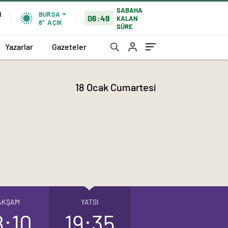
SABAHA
N
BURSA
06:49
KALAN
8°
AÇIK
SÜRE
Yazarlar
Gazeteler
18 Ocak Cumartesi
AKŞAM
YATSI
8:10
19:35