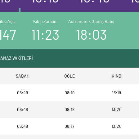
ıble Açısı
Kıble Zamanı
Astronomik Güneş Batış
147
11:23
18:03
NAMAZ VAKİTLERİ
SABAH
ÖĞLE
İKİNDİ
06:49
08:19
13:19
06:48
08:18
13:20
06:48
08:17
13:20