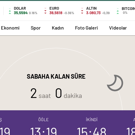
DOLAR
EURO
ALTIN
BITCOI
35,5594
36,5618
3.080,73
0%
0.16%
-0.36%
-0,39
Ekonomi
Spor
Kadın
Foto Galeri
Videolar
SABAHA KALAN SÜRE
2
0
saat
dakika
Ş
ÖĞLE
İKİNDİ
19
13:19
15:48
1