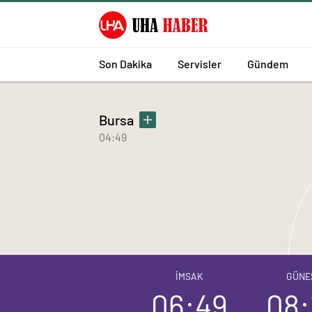
Son Dakika
Servisler
Gündem
Bursa
04:49
İMSAK
GÜNE
06:49
08: