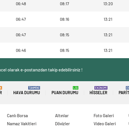
06:48
08:17
13:20
06:47
08:16
13:21
06:47
08:15
13:21
06:46
08:15
13:21
cel olarak e-postanızdan takip edebilirsiniz !
K
TAHMİNİ
LİG
EKONOMİ
E
R
HAVA DURUMU
PUAN DURUMU
HISSELER
PARI
Canlı Borsa
Altınlar
Foto Galeri
Namaz Vakitleri
Dövizler
Video Galeri