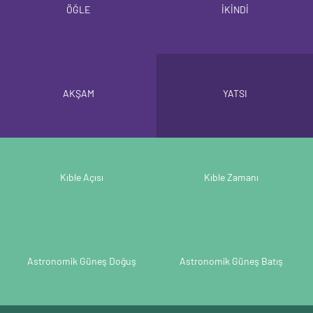
ÖĞLE
İKİNDİ
AKŞAM
YATSI
Kıble Açısı
Kıble Zamanı
Astronomik Güneş Doğuş
Astronomik Güneş Batış