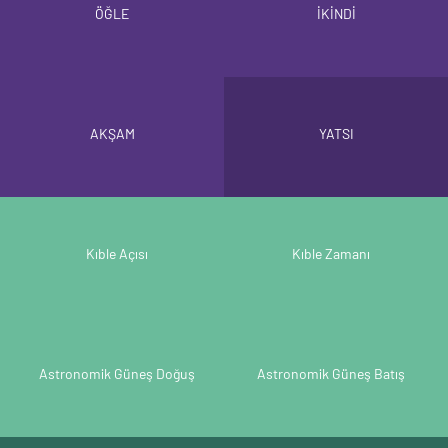
ÖĞLE
İKİNDİ
AKŞAM
YATSI
Kıble Açısı
Kıble Zamanı
Astronomik Güneş Doğuş
Astronomik Güneş Batış