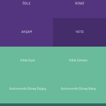
ÖĞLE
İKİNDİ
AKŞAM
YATSI
Kıble Açısı
Kıble Zamanı
Astronomik Güneş Doğuş
Astronomik Güneş Batış