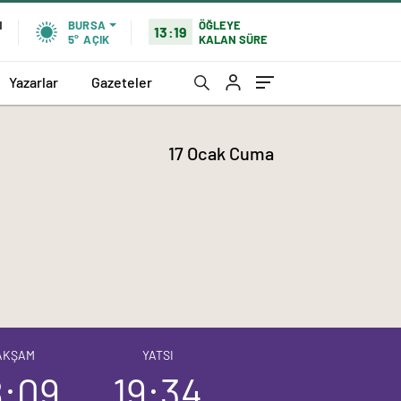
ÖĞLEYE
N
BURSA
13:19
KALAN SÜRE
5°
AÇIK
Yazarlar
Gazeteler
17 Ocak Cuma
AKŞAM
YATSI
8:09
19:34