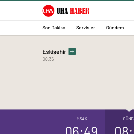
Son Dakika
Servisler
Gündem
Eskişehir
08:36
İMSAK
GÜNE
06:49
08: