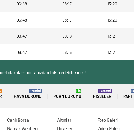
06:48
08:17
13:20
06:48
08:17
13:20
06:47
08:16
13:21
06:47
08:15
13:21
cel olarak e-postanızdan takip edebilirsiniz !
K
TAHMİNİ
LİG
EKONOMİ
E
R
HAVA DURUMU
PUAN DURUMU
HISSELER
PARI
Canlı Borsa
Altınlar
Foto Galeri
Namaz Vakitleri
Dövizler
Video Galeri