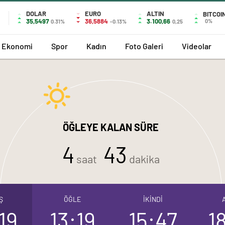
DOLAR
EURO
ALTIN
BITCOI
35,5497
36,5884
3.100,66
0%
0.31%
-0.13%
0,25
Ekonomi
Spor
Kadın
Foto Galeri
Videolar
ÖĞLEYE KALAN SÜRE
4
43
saat
dakika
Ş
ÖĞLE
İKİNDİ
19
13:19
15:47
1