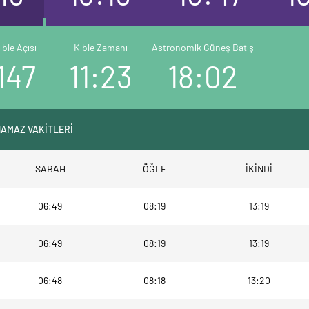
ıble Açısı
Kıble Zamanı
Astronomik Güneş Batış
147
11:23
18:02
NAMAZ VAKİTLERİ
SABAH
ÖĞLE
İKİNDİ
06:49
08:19
13:19
06:49
08:19
13:19
06:48
08:18
13:20