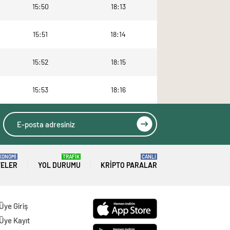
15:50
18:13
15:51
18:14
15:52
18:15
15:53
18:16
KONOMİ
TRAFİK
CANLI
TELER
YOL DURUMU
KRIPTO PARALAR
Üye Giriş
Üye Kayıt