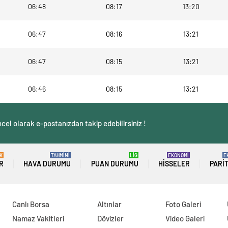
06:48
08:17
13:20
06:47
08:16
13:21
06:47
08:15
13:21
06:46
08:15
13:21
cel olarak e-postanızdan takip edebilirsiniz !
K
TAHMİNİ
LİG
EKONOMİ
E
R
HAVA DURUMU
PUAN DURUMU
HISSELER
PARI
Canlı Borsa
Altınlar
Foto Galeri
Namaz Vakitleri
Dövizler
Video Galeri