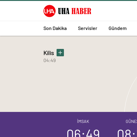
Son Dakika
Servisler
Gündem
Kilis
04:49
İMSAK
GÜNE
06:49
08: