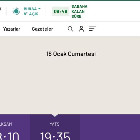
SABAHA
N
BURSA
06:49
KALAN
8°
AÇIK
SÜRE
Yazarlar
Gazeteler
18 Ocak Cumartesi
AKŞAM
YATSI
8:10
19:35