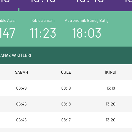
ıble Açısı
Kıble Zamanı
Astronomik Güneş Batış
147
11:23
18:03
NAMAZ VAKİTLERİ
SABAH
ÖĞLE
İKİNDİ
06:49
08:19
13:19
06:48
08:18
13:20
06:48
08:17
13:20