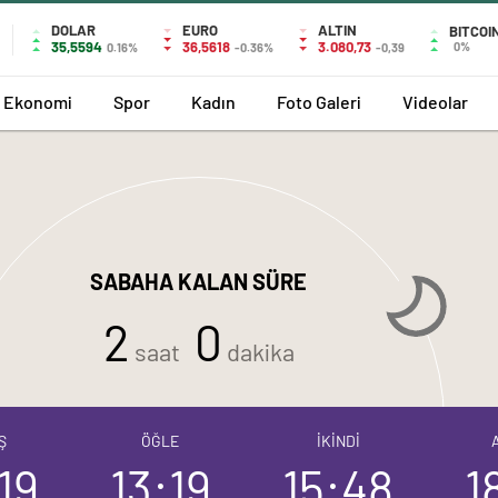
DOLAR
EURO
ALTIN
BITCOI
35,5594
36,5618
3.080,73
0%
0.16%
-0.36%
-0,39
Ekonomi
Spor
Kadın
Foto Galeri
Videolar
SABAHA KALAN SÜRE
2
0
saat
dakika
Ş
ÖĞLE
İKİNDİ
19
13:19
15:48
1