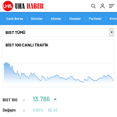
Canlı Borsa
Dövizler
Altınlar
Hisseler
Pariteler
Krit
BİST 100 CANLI TRAFİK
08:00
10:00
12:00
13.786
BIST 100
:
Değişim
:
0.60%
82,43