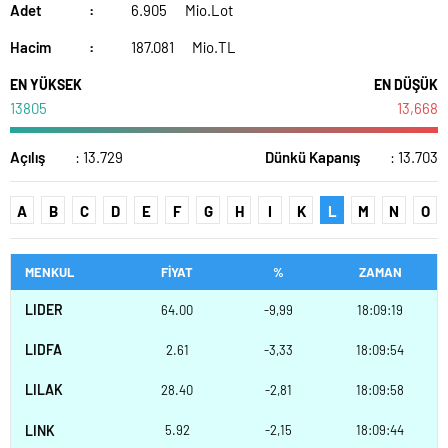
Adet
:
6.905
Mio.Lot
Hacim
:
187.081
Mio.TL
EN YÜKSEK
EN DÜŞÜK
13805
13,668
Açılış
: 13.729
Dünkü Kapanış
: 13.703
A
B
C
D
E
F
G
H
I
K
L
M
N
O
MENKUL
FİYAT
%
ZAMAN
LIDER
64.00
-9,99
18:09:19
LIDFA
2.61
-3,33
18:09:54
LILAK
28.40
-2,81
18:09:58
LINK
5.92
-2,15
18:09:44